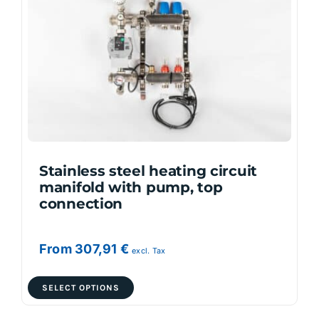
options
may
be
chosen
on
the
product
page
Stainless steel heating circuit
manifold with pump, top
connection
From
307,91
€
excl. Tax
This
SELECT OPTIONS
product
has