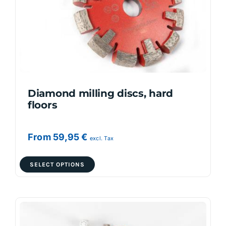
Diamond milling discs, hard
floors
From
59,95
€
excl. Tax
This
SELECT OPTIONS
product
has
multiple
variants.
The