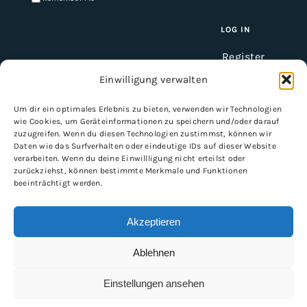
Register
Einwilligung verwalten
Um dir ein optimales Erlebnis zu bieten, verwenden wir Technologien
INFORMATION
wie Cookies, um Geräteinformationen zu speichern und/oder darauf
zuzugreifen. Wenn du diesen Technologien zustimmst, können wir
Imprint
Daten wie das Surfverhalten oder eindeutige IDs auf dieser Website
verarbeiten. Wenn du deine Einwillligung nicht erteilst oder
General Terms and Conditions
zurückziehst, können bestimmte Merkmale und Funktionen
Data protection
beeinträchtigt werden.
Shipping & delivery
Payment methods
Akzeptieren
Ablehnen
Einstellungen ansehen
Copyright 2026 | VLOERVERWARMING SERVICE.NL