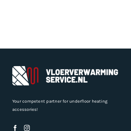
multiple
variants.
The
options
may
be
chosen
on
the
product
page
Your competent partner for underfloor heating
accessories!