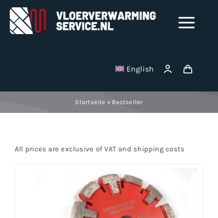
Skip
to
Tog
content
Nav
Shop
English
Milling disks
Startseite
»
Bestseller
Binding wire
All prices are exclusive of VAT and shipping costs
Stainless Steel Manifolds
Electric underfloor heating mats
Vacuum cleaner bag