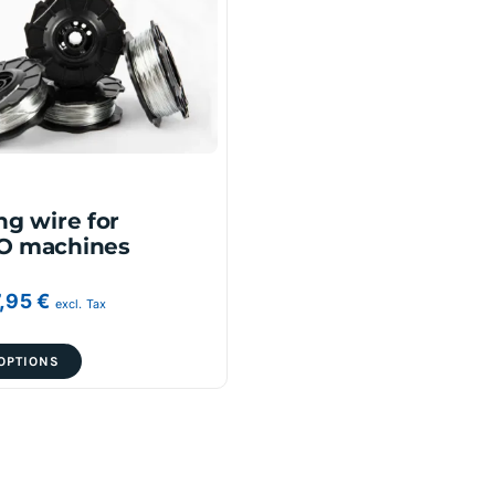
ng wire for
O machines
7,95
€
excl. Tax
This
OPTIONS
product
has
multiple
variants.
The