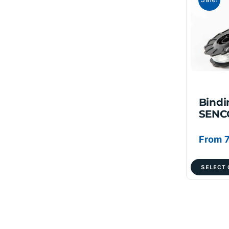
Bindi
SENC
From
SELECT 