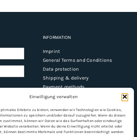
INFORMATION
Imprint
General Terms and Conditions
Data protection
Shipping & delivery
Payment methods
Einwilligung verwalten
optimales Erlebnis zu bieten, verwenden wir Technologien wie Cookies,
Register
formationen zu speichern und/oder darauf zuzugreifen. Wenn du diesen
n zustimmst, können wir Daten wie das Surfverhalten oder eindeutige
er Website verarbeiten. Wenn du deine Einwillligung nicht erteilst oder
t, können bestimmte Merkmale und Funktionen beeinträchtigt werden.