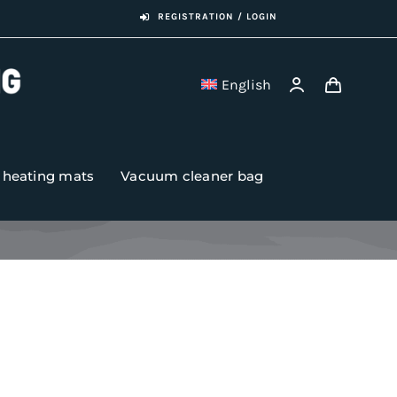
REGISTRATION / LOGIN
English
r heating mats
Vacuum cleaner bag