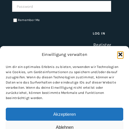
Password:
Remember Me
Register
Einwilligung verwalten
Um dir ein optimales Erlebnis zu bieten, verwenden wir Technologien
INFORMATION
wie Cookies, um Geräteinformationen zu speichern und/oder darauf
zuzugreifen. Wenn du diesen Technologien zustimmst, können wir
Imprint
Daten wie das Surfverhalten oder eindeutige IDs auf dieser Website
verarbeiten. Wenn du deine Einwillligung nicht erteilst oder
General Terms and Conditions
zurückziehst, können bestimmte Merkmale und Funktionen
Data protection
beeinträchtigt werden.
Shipping & delivery
Payment methods
Akzeptieren
Ablehnen