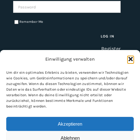
Password:
Remember Me
Register
Einwilligung verwalten
Um dir ein optimales Erlebnis zu bieten, verwenden wir Technologien
INFORMATION
wie Cookies, um Geräteinformationen zu speichern und/oder darauf
zuzugreifen. Wenn du diesen Technologien zustimmst, können wir
Imprint
Daten wie das Surfverhalten oder eindeutige IDs auf dieser Website
verarbeiten. Wenn du deine Einwillligung nicht erteilst oder
General Terms and Conditions
zurückziehst, können bestimmte Merkmale und Funktionen
Data protection
beeinträchtigt werden.
Shipping & delivery
Payment methods
Akzeptieren
Ablehnen