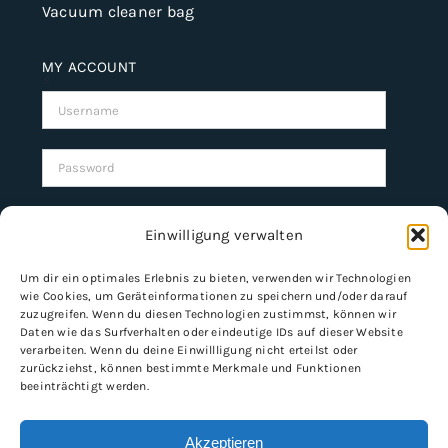
Vacuum cleaner bag
MY ACCOUNT
Username:
Password:
Remember Me
Einwilligung verwalten
Um dir ein optimales Erlebnis zu bieten, verwenden wir Technologien
wie Cookies, um Geräteinformationen zu speichern und/oder darauf
Register
zuzugreifen. Wenn du diesen Technologien zustimmst, können wir
Daten wie das Surfverhalten oder eindeutige IDs auf dieser Website
verarbeiten. Wenn du deine Einwillligung nicht erteilst oder
zurückziehst, können bestimmte Merkmale und Funktionen
beeinträchtigt werden.
INFORMATION
Imprint
Akzeptieren