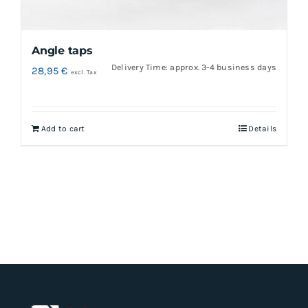
on
the
Angle taps
product
Delivery Time: approx. 3-4 business days
28,95
€
page
excl. Tax
Add to cart
Details