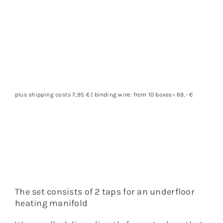
quantity
plus shipping costs 7,95 € | binding wire: from 10 boxes= 69,- €
The set consists of 2 taps for an underfloor
heating manifold