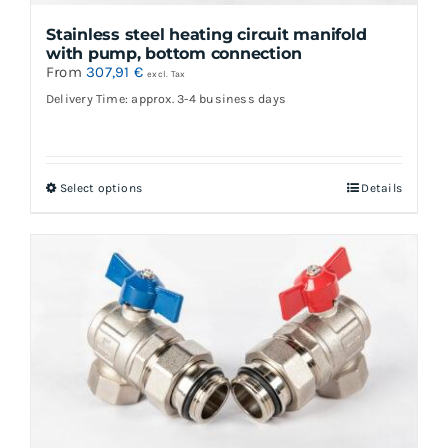
the
Stainless steel heating circuit manifold
product
with pump, bottom connection
page
From
307,91
€
excl. Tax
Delivery Time: approx. 3-4 business days
Select options
Details
This
product
has
multiple
variants.
The
options
may
be
chosen