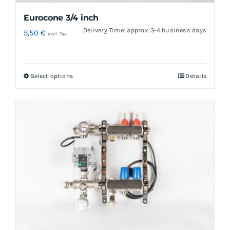
Eurocone 3/4 inch
Delivery Time: approx. 3-4 business days
5,50
€
excl. Tax
Select options
Details
This
product
has
multiple
variants.
The
options
may
be
chosen
on