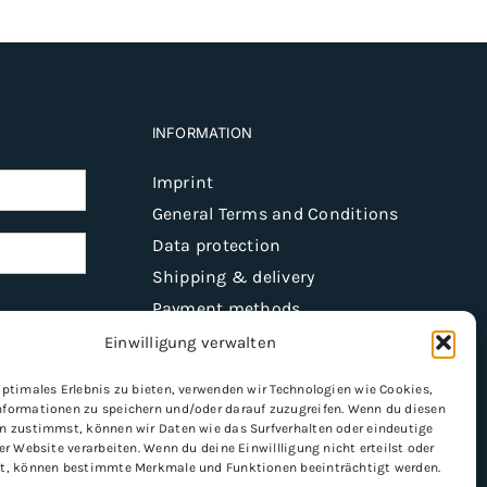
INFORMATION
Imprint
General Terms and Conditions
Data protection
Shipping & delivery
Payment methods
Einwilligung verwalten
optimales Erlebnis zu bieten, verwenden wir Technologien wie Cookies,
Register
formationen zu speichern und/oder darauf zuzugreifen. Wenn du diesen
n zustimmst, können wir Daten wie das Surfverhalten oder eindeutige
er Website verarbeiten. Wenn du deine Einwillligung nicht erteilst oder
t, können bestimmte Merkmale und Funktionen beeinträchtigt werden.