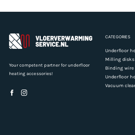
CATEGORIES
Underfloor h
Milling disks
Your competent partner for underfloor
Binding wire
heating accessories!
Underfloor h
Vacuum clea