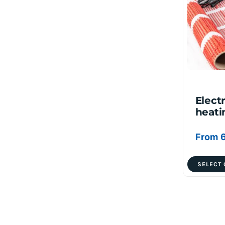
Elect
heati
From
SELECT 