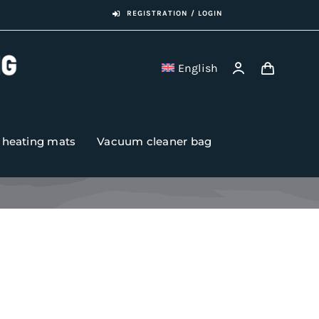
REGISTRATION / LOGIN
English
r heating mats
Vacuum cleaner bag