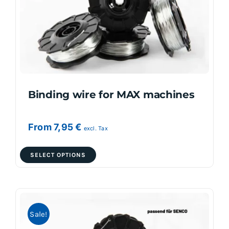
Binding wire for MAX machines
From
7,95
€
excl. Tax
This
SELECT OPTIONS
product
has
multiple
variants.
Sale!
The
options