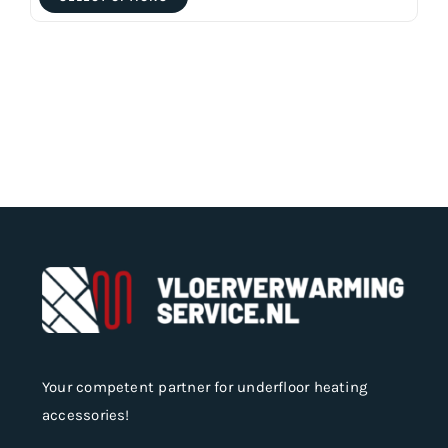
product
has
multiple
variants.
The
options
may
be
chosen
on
the
product
page
Your competent partner for underfloor heating
accessories!