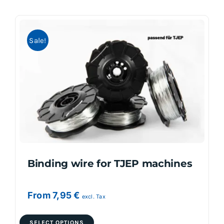
multiple
variants.
Sale!
The
options
may
be
chosen
on
the
product
page
Binding wire for TJEP machines
From
7,95
€
excl. Tax
This
SELECT OPTIONS