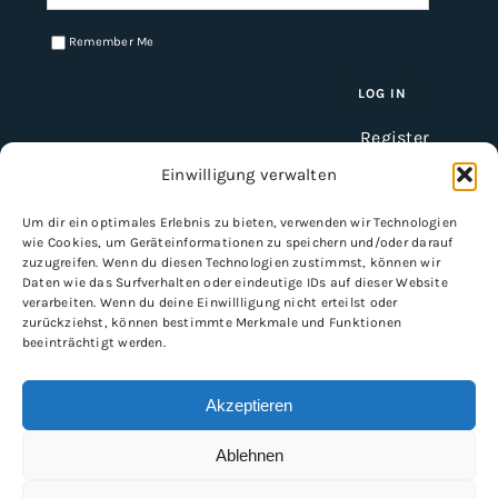
Remember Me
Register
Einwilligung verwalten
Um dir ein optimales Erlebnis zu bieten, verwenden wir Technologien
INFORMATION
wie Cookies, um Geräteinformationen zu speichern und/oder darauf
zuzugreifen. Wenn du diesen Technologien zustimmst, können wir
Imprint
Daten wie das Surfverhalten oder eindeutige IDs auf dieser Website
verarbeiten. Wenn du deine Einwillligung nicht erteilst oder
General Terms and Conditions
zurückziehst, können bestimmte Merkmale und Funktionen
Data protection
beeinträchtigt werden.
Shipping & delivery
Payment methods
Akzeptieren
Ablehnen