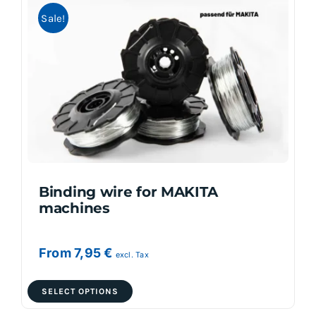
Sale!
The
options
may
be
chosen
on
the
product
page
Binding wire for MAKITA
machines
From
7,95
€
excl. Tax
This
SELECT OPTIONS
product
has