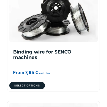
may
be
chosen
on
the
product
page
Binding wire for SENCO
machines
From
7,95
€
excl. Tax
This
SELECT OPTIONS
product
has
multiple
variants.