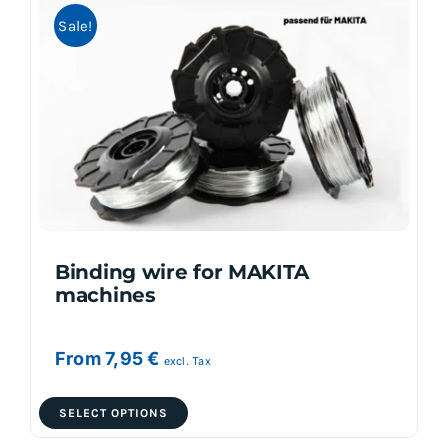
Sale!
The
options
may
be
chosen
on
the
product
page
Binding wire for MAKITA
machines
From
7,95
€
excl. Tax
This
SELECT OPTIONS
product
has