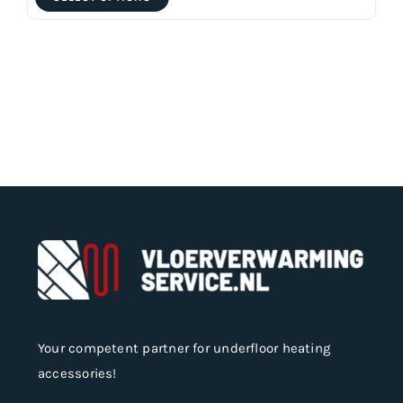
product
has
multiple
variants.
The
options
may
be
chosen
on
the
product
page
Your competent partner for underfloor heating
accessories!