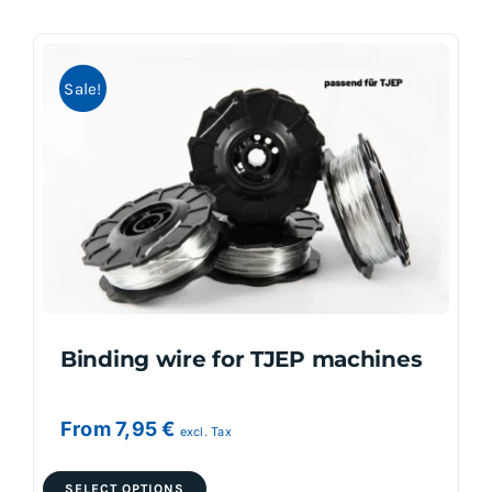
multiple
variants.
Sale!
The
options
may
be
chosen
on
the
product
page
Binding wire for TJEP machines
From
7,95
€
excl. Tax
This
SELECT OPTIONS