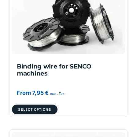
may
be
chosen
on
the
product
page
Binding wire for SENCO
machines
From
7,95
€
excl. Tax
This
SELECT OPTIONS
product
has
multiple
variants.