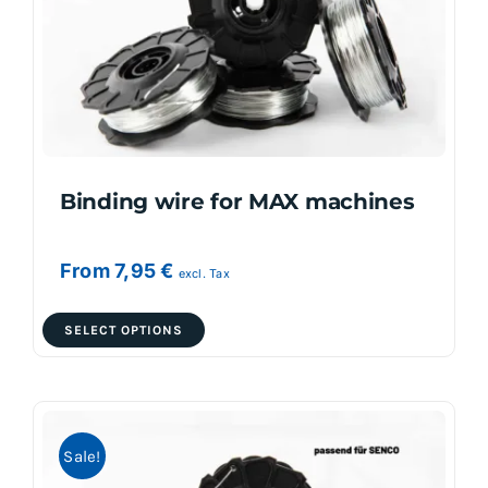
Binding wire for MAX machines
From
7,95
€
excl. Tax
This
SELECT OPTIONS
product
has
multiple
variants.
Sale!
The
options