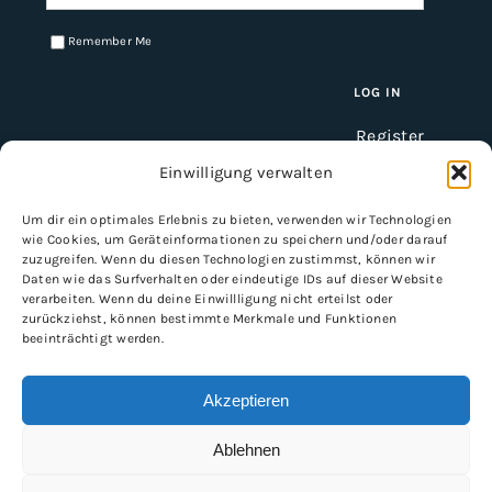
Remember Me
Register
Einwilligung verwalten
Um dir ein optimales Erlebnis zu bieten, verwenden wir Technologien
INFORMATION
wie Cookies, um Geräteinformationen zu speichern und/oder darauf
zuzugreifen. Wenn du diesen Technologien zustimmst, können wir
Imprint
Daten wie das Surfverhalten oder eindeutige IDs auf dieser Website
verarbeiten. Wenn du deine Einwillligung nicht erteilst oder
General Terms and Conditions
zurückziehst, können bestimmte Merkmale und Funktionen
Data protection
beeinträchtigt werden.
Shipping & delivery
Payment methods
Akzeptieren
Ablehnen