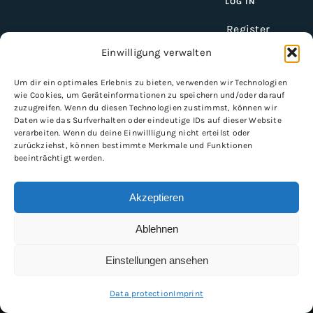
Register
Einwilligung verwalten
Um dir ein optimales Erlebnis zu bieten, verwenden wir Technologien
INFORMATION
wie Cookies, um Geräteinformationen zu speichern und/oder darauf
zuzugreifen. Wenn du diesen Technologien zustimmst, können wir
Imprint
Daten wie das Surfverhalten oder eindeutige IDs auf dieser Website
verarbeiten. Wenn du deine Einwillligung nicht erteilst oder
General Terms and Conditions
zurückziehst, können bestimmte Merkmale und Funktionen
Data protection
beeinträchtigt werden.
Shipping & delivery
Payment methods
Akzeptieren
Ablehnen
Einstellungen ansehen
Copyright 2026 | VLOERVERWARMING SERVICE.NL
Data protection
Imprint