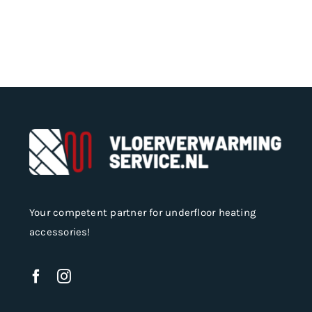
variants.
The
options
may
be
chosen
on
the
product
page
Your competent partner for underfloor heating
accessories!