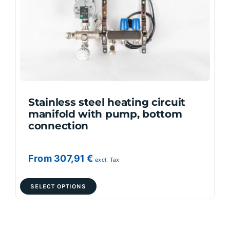
Stainless steel heating circuit
manifold with pump, bottom
connection
From
307,91
€
excl. Tax
This
SELECT OPTIONS
product
has
multiple